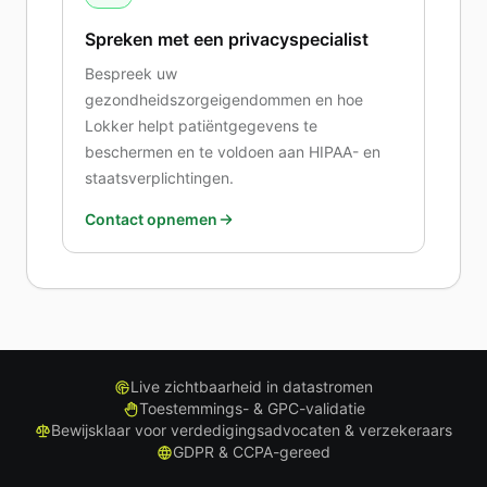
Spreken met een privacyspecialist
Bespreek uw
gezondheidszorgeigendommen en hoe
Lokker helpt patiëntgegevens te
beschermen en te voldoen aan HIPAA- en
staatsverplichtingen.
Contact opnemen
Live zichtbaarheid in datastromen
Toestemmings- & GPC-validatie
Bewijsklaar voor verdedigingsadvocaten & verzekeraars
GDPR & CCPA-gereed